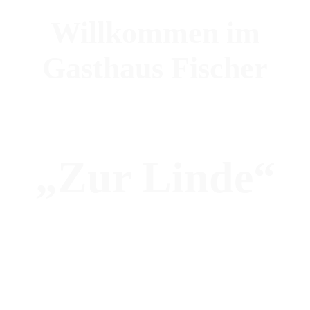
Willkommen im
Gasthaus Fischer
„Zur Linde“
Traditionelles Gasthaus im
Zentrum von Hafnerbach.